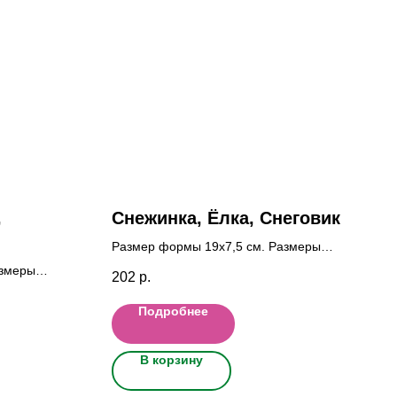
,
Снежинка, Ёлка, Снеговик
Размер формы 19x7,5 cм. Размеры
фигурок Снеж: 7x7 см., Ёлка: 7x4,5 см.,
азмеры
202
р.
Снег: 7x4,5 см.
 Клуб: 6x4,5
Подробнее
В корзину