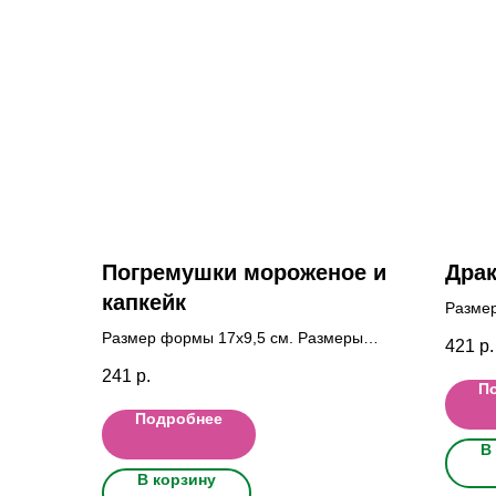
Погремушки мороженое и
Драк
капкейк
Размер
фигурк
Размер формы 17x9,5 cм. Размеры
421
р.
см.; о
фигурок Морож: 6,5x3,5 см.; Кап: 6x5
241
р.
см.
П
Подробнее
В
В корзину