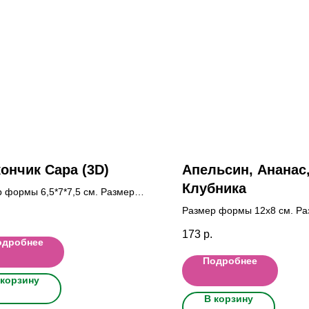
ончик Сара (3D)
Апельсин, Ананас
Клубника
 формы 6,5*7*7,5 cм. Размер
и Высота : 5,5 см.; ширина 4,5
Размер формы 12x8 cм. Р
т глубина 4,5см
фигурок Апел: 6x3; Ан: 6x3;
173
р.
см.
одробнее
Подробнее
 корзину
В корзину