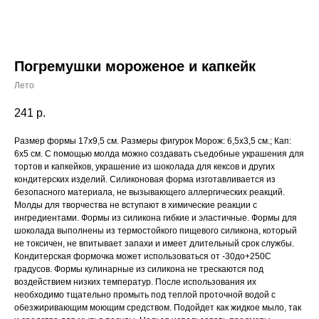
Погремушки мороженое и капкейк
Лето
241
р.
Размер формы 17x9,5 cм. Размеры фигурок Морож: 6,5x3,5 см.; Кап:
6x5 см. С помощью молда можно создавать съедобные украшения для
тортов и капкейков, украшение из шоколада для кексов и других
кондитерских изделий. Силиконовая форма изготавливается из
безопасного материала, не вызывающего аллергических реакций.
Молды для творчества не вступают в химические реакции с
ингредиентами. Формы из силикона гибкие и эластичные. Формы для
шоколада выполнены из термостойкого пищевого силикона, который
не токсичен, не впитывает запахи и имеет длительный срок службы.
Кондитерская формочка может использоваться от -30до+250С
градусов. Формы кулинарные из силикона не трескаются под
воздействием низких температур. После использования их
необходимо тщательно промыть под теплой проточной водой с
обезжиривающим моющим средством. Подойдет как жидкое мыло, так