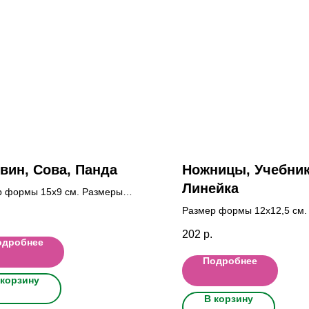
вин, Сова, Панда
Ножницы, Учебник
Линейка
р формы 15x9 cм. Размеры
к Сова: 6x4,5 см.; Пингвин: 6x6
Размер формы 12x12,5 cм.
анда: 6x4,5 см.
фигурок Нож: 9x5 см.; Уч: 6
202
р.
11x2,5 см.
одробнее
Подробнее
 корзину
В корзину