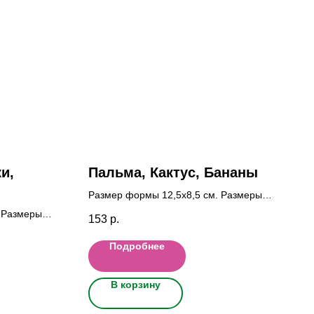
и,
Пальма, Кактус, Бананы
Размер формы 12,5x8,5 cм. Размеры
фигурок Пал: 6x5; Как: 6x3; Бан: 6x4,5
 Размеры
153
р.
x5 см.; Лин:
Подробнее
В корзину