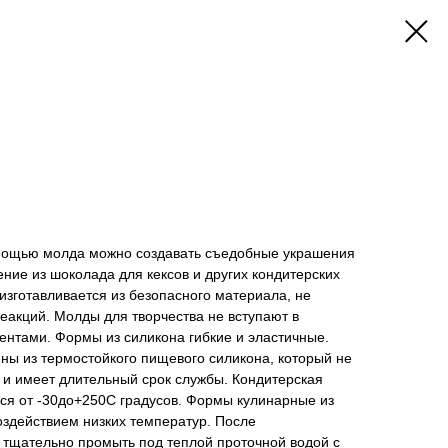
мощью молда можно создавать съедобные украшения
ение из шоколада для кексов и других кондитерских
зготавливается из безопасного материала, не
еакций. Молды для творчества не вступают в
ентами. Формы из силикона гибкие и эластичные.
ы из термостойкого пищевого силикона, который не
и и имеет длительный срок службы. Кондитерская
ся от -30до+250С градусов. Формы кулинарные из
оздействием низких температур. После
 тщательно промыть под теплой проточной водой с