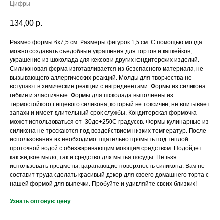
Цифры
134,00
р.
Размер формы 6x7,5 cм. Размеры фигурок 1,5 см. С помощью молда
можно создавать съедобные украшения для тортов и капкейков,
украшение из шоколада для кексов и других кондитерских изделий.
Силиконовая форма изготавливается из безопасного материала, не
вызывающего аллергических реакций. Молды для творчества не
вступают в химические реакции с ингредиентами. Формы из силикона
гибкие и эластичные. Формы для шоколада выполнены из
термостойкого пищевого силикона, который не токсичен, не впитывает
запахи и имеет длительный срок службы. Кондитерская формочка
может использоваться от -30до+250С градусов. Формы кулинарные из
силикона не трескаются под воздействием низких температур. После
использования их необходимо тщательно промыть под теплой
проточной водой с обезжиривающим моющим средством. Подойдет
как жидкое мыло, так и средство для мытья посуды. Нельзя
использовать предметы, царапающие поверхность силикона. Вам не
составит труда сделать красивый декор для своего домашнего торта с
нашей формой для выпечки. Пробуйте и удивляйте своих близких!
Узнать оптовую цену