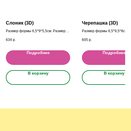
Слоник (3D)
Черепашка (3D)
Размер формы 6,5*9*5,5см. Размеры
Размер формы 6,5*9,5*8см. 
фигурок Высота: 6 см.; ширина: 7см
фигурок Высота: 5,5 см.; шир
634
р.
605
р.
см.; глубина 6см
6,5см см.; глубина 8,5см
Подробнее
Подробнее
В корзину
В корзину