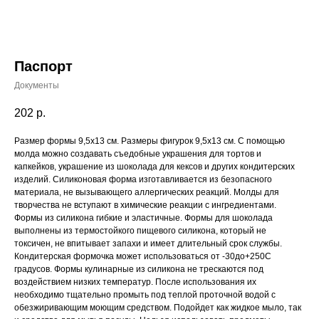
Паспорт
Документы
202
р.
Размер формы 9,5x13 cм. Размеры фигурок 9,5x13 см. С помощью
молда можно создавать съедобные украшения для тортов и
капкейков, украшение из шоколада для кексов и других кондитерских
изделий. Силиконовая форма изготавливается из безопасного
материала, не вызывающего аллергических реакций. Молды для
творчества не вступают в химические реакции с ингредиентами.
Формы из силикона гибкие и эластичные. Формы для шоколада
выполнены из термостойкого пищевого силикона, который не
токсичен, не впитывает запахи и имеет длительный срок службы.
Кондитерская формочка может использоваться от -30до+250С
градусов. Формы кулинарные из силикона не трескаются под
воздействием низких температур. После использования их
необходимо тщательно промыть под теплой проточной водой с
обезжиривающим моющим средством. Подойдет как жидкое мыло, так