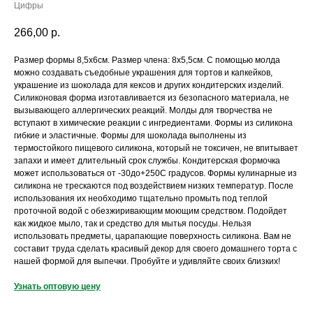
Цифры
266,00
р.
Размер формы 8,5х6cм. Размер члена: 8х5,5см. С помощью молда
можно создавать съедобные украшения для тортов и капкейков,
украшение из шоколада для кексов и других кондитерских изделий.
Силиконовая форма изготавливается из безопасного материала, не
вызывающего аллергических реакций. Молды для творчества не
вступают в химические реакции с ингредиентами. Формы из силикона
гибкие и эластичные. Формы для шоколада выполнены из
термостойкого пищевого силикона, который не токсичен, не впитывает
запахи и имеет длительный срок службы. Кондитерская формочка
может использоваться от -30до+250С градусов. Формы кулинарные из
силикона не трескаются под воздействием низких температур. После
использования их необходимо тщательно промыть под теплой
проточной водой с обезжиривающим моющим средством. Подойдет
как жидкое мыло, так и средство для мытья посуды. Нельзя
использовать предметы, царапающие поверхность силикона. Вам не
составит труда сделать красивый декор для своего домашнего торта с
нашей формой для выпечки. Пробуйте и удивляйте своих близких!
Узнать оптовую цену