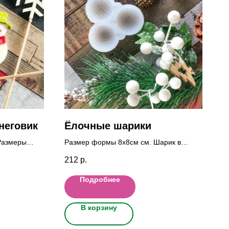
неговик
Ёлочные шарики
Размеры
Размер формы 8х8см cм. Шарик в
: 7x4,5 см.,
диаметре 3,5см. Высота
212
р.
1,7см(полусфера)
Подробнее
В корзину