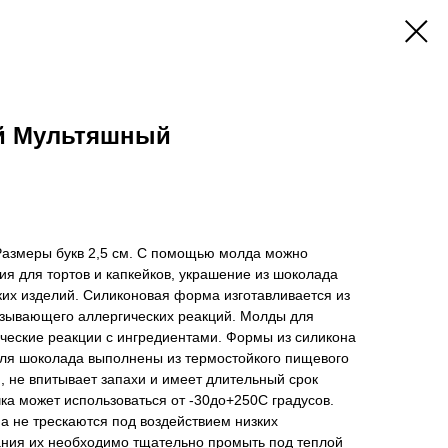
й Мультяшный
Размеры букв 2,5 см. С помощью молда можно
я для тортов и капкейков, украшение из шоколада
ских изделий. Силиконовая форма изготавливается из
ызывающего аллергических реакций. Молды для
ические реакции с ингредиентами. Формы из силикона
для шоколада выполнены из термостойкого пищевого
н, не впитывает запахи и имеет длительный срок
а может использоваться от -30до+250С градусов.
а не трескаются под воздействием низких
ания их необходимо тщательно промыть под теплой