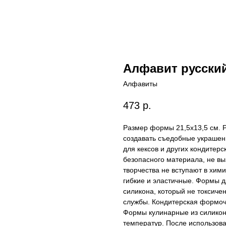
Алфавит русски
Алфавиты
473
р.
Размер формы 21,5x13,5 cм. 
создавать съедобные украшени
для кексов и других кондитер
безопасного материала, не в
творчества не вступают в хим
гибкие и эластичные. Формы 
силикона, который не токсиче
службы. Кондитерская формочк
Формы кулинарные из силикон
температур. После использов