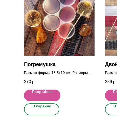
Погремушка
Двой
Размер формы 18,5x10 cм. Размеры
Разме
фигурок 5 см.
фигуро
270
р.
289
р.
Подробнее
П
В корзину
В