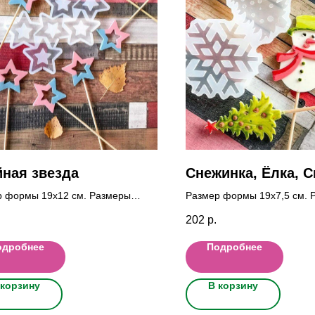
ная звезда
Снежинка, Ёлка, С
р формы 19x12 cм. Размеры
Размер формы 19x7,5 cм. 
к 6x5 см.
фигурок Снеж: 7x7 см., Ёлка
202
р.
Снег: 7x4,5 см.
одробнее
Подробнее
 корзину
В корзину