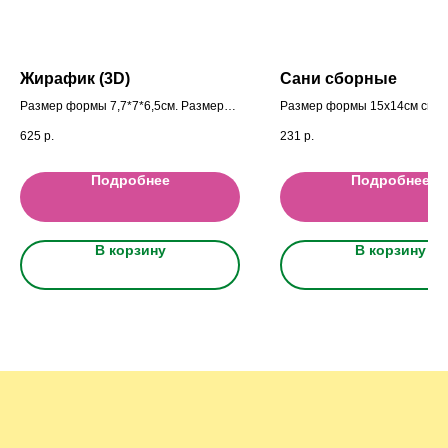
Жирафик (3D)
Сани сборные
Размер формы 7,7*7*6,5см. Размеры
Размер формы 15х14см cм. 
фигурок Высота: 7 см.; ширина: 4,5см
готового изделия: 9х5,5х4,5с
625
р.
231
р.
см.; глубина 5см
Подробнее
Подробнее
В корзину
В корзину