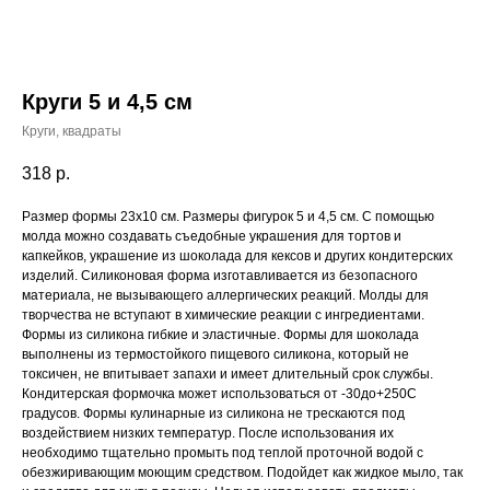
Круги 5 и 4,5 см
Круги, квадраты
318
р.
Размер формы 23x10 cм. Размеры фигурок 5 и 4,5 см. С помощью
молда можно создавать съедобные украшения для тортов и
капкейков, украшение из шоколада для кексов и других кондитерских
изделий. Силиконовая форма изготавливается из безопасного
материала, не вызывающего аллергических реакций. Молды для
творчества не вступают в химические реакции с ингредиентами.
Формы из силикона гибкие и эластичные. Формы для шоколада
выполнены из термостойкого пищевого силикона, который не
токсичен, не впитывает запахи и имеет длительный срок службы.
Кондитерская формочка может использоваться от -30до+250С
градусов. Формы кулинарные из силикона не трескаются под
воздействием низких температур. После использования их
необходимо тщательно промыть под теплой проточной водой с
обезжиривающим моющим средством. Подойдет как жидкое мыло, так